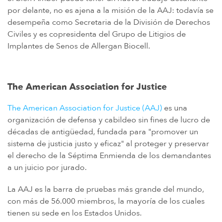
IMPLANTES DE CADERA DE METAL SOBRE METAL
por delante, no es ajena a la misión de la AAJ: todavía se
desempeña como Secretaria de la División de Derechos
DIU MIRENA
Civiles y es copresidenta del Grupo de Litigios de
MORCELADORES DE ENERGÍA
Implantes de Senos de Allergan Biocell.
PROTON PUMP INHIBITORS (PPI)
HERBICIDA ROUNDUP (GLIFOSATO)
The American Association for Justice
POLVO DE TALCO / TALCO
TAXOTERE
The American Association for Justice (AAJ)
es una
organización de defensa y cabildeo sin fines de lucro de
TYLENOL (PARACETAMOL) AUTISMO/TDAH
décadas de antigüedad, fundada para "promover un
VIAGRA Y CIALIS (SILDENAFIL)
sistema de justicia justo y eficaz" al proteger y preservar
el derecho de la Séptima Enmienda de los demandantes
TEORÍAS DE RESPONSABILIDAD POR PRODUCTOS
a un juicio por jurado.
PERSONAL INJURY LAW AND MASS TORT VIDEOS
La AAJ es la barra de pruebas más grande del mundo,
CUÁNTO TIEMPO TIENES PARA TOMAR CIERTAS ACCIONES
con más de 56.000 miembros, la mayoría de los cuales
tienen su sede en los Estados Unidos.