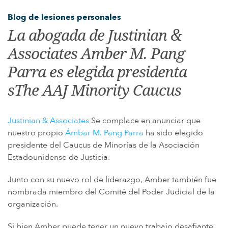
ENFERMEDAD DE LA GUERRA DEL GOLFO Y DISCAPACIDAD DE LOS
Blog de lesiones personales
VETERANOS
La abogada de Justinian &
PARAQUAT
Associates Amber M. Pang
AGENTE NARANJA Y VETERANOS DE VIETNAM
Parra es elegida presidenta
AMIANTO Y MESOTELIOMA
sThe AAJ Minority Caucus
MEDICAMENTOS RECETADOS PELIGROSOS
DISPOSITIVOS MÉDICOS DEFECTUOSOS
Justinian & Associates
Se complace en anunciar que
MIEMBROS DE LA FAMILIA
nuestro propio
Ámbar M. Pang Parra
ha sido elegido
presidente del Caucus de Minorías de la Asociación
ABILIFY
Estadounidense de Justicia.
BAIR HUGGER
Junto con su nuevo rol de liderazgo, Amber también fue
ANTIBIÓTICOS DE FLUOROQUINOLONAS (FLQ)
nombrada miembro del Comité del Poder Judicial de la
INVOKANA
organización.
FILTROS DE VENA CAVA INFERIOR (FILTROS IVC)
Si bien Amber puede tener un nuevo trabajo desafiante