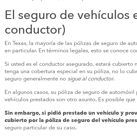
TRABAJAR C
SEGURO PARA 
TEXAS
El seguro de vehículos 
RECLAMACIO
conductor)
METALES PES
BEBÉS
En Texas, la mayoría de las pólizas de seguro de au
ENFERMEDAD 
en particular. En términos legales, esto se conoce 
DISCAPACIDA
Si usted es el conductor asegurado, estará cubierto
PARAQUAT
tenga una cobertura especial en su póliza, no lo cubr
VER MÁS
seguro generalmente no
sigue al conductor
.
En algunos casos, su póliza de seguro de automóvil
vehículos prestados son otro asunto. Es posible qu
Sin embargo, si pidió prestado un vehículo y pro
cubierto por la póliza de seguro del vehículo pre
seguro particular de su caso.