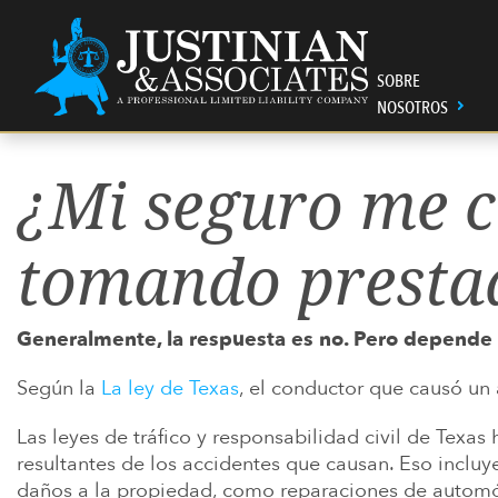
Salir del contenido
Main Navigation
SOBRE
NOSOTROS
¿Mi seguro me c
SOBRE NOSOTROS
ABOGADOS
¿CÓMO ESTABAS
RECURSOS LEGALES
CONTRATAR A
JUSTINIAN C.
DISCAPACIDA
HAIR STRAIG
PERSONALES
ESTADOUNID
HERIDO?
AMBER M. PA
EXACTECH
tomando presta
CÓMO PAGAR
AGRAVIOS M
XELJANZ
SI UN ABOGA
LESIONES P
RETIRADA DE
EN AUSTIN P
Generalmente, la respuesta es no. Pero depende d
ESTUCHES PA
PHILIPS CPAP
SI PUEDE PE
Según la
La ley de Texas
, el conductor que causó un
RESPONSABIL
PROTECTOR 
NUESTRAS OF
PRODUCTOS 
DEMANDAS DE
Las leyes de tráfico y responsabilidad civil de Texa
COMUNIDAD
VER MÁS
PRUEBA DE F
resultantes de los accidentes que causan. Eso incluy
daños a la propiedad, como reparaciones de automó