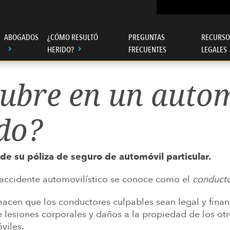
ABOGADOS
¿CÓMO RESULTÓ
PREGUNTAS
RECURSO
HERIDO?
FRECUENTES
LEGALES
ubre en un autom
 UN ABOGADO DE LESIONES
 LANE, PROPIETARIO
D DE VETERANO
HTENER AND UTERINE CANCER
ENSE
NG PARRA, MANAGING PARTNER
do?
Á SUS FACTURAS MÉDICAS
ASIVOS
DO DE LESIONES PERSONALES
OR MEDICAMENTOS RECETADOS
L MERCADO DE VENTILADORES
UEDE AYUDARLO
e su póliza de seguro de automóvil particular.
RA DISPOSITIVOS MEDICOS
 Y BIPAP
RMITIRSE CONTRATARNOS
 accidente automovilístico se conoce como el
conducto
IDAD POR PRODUCTOS Y
SOLAR CON BENCENO
ICINAS
PELIGROSOS
 TEXAS Y EL ACUSADO A
s hacen que los conductores culpables sean legal y fin
Nuest
ALLOS
e lesiones corporales y daños a la propiedad de los ot
viles.