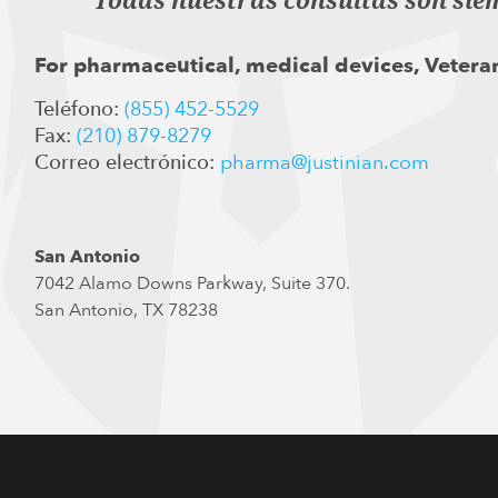
Todas nuestras consultas son sie
For pharmaceutical, medical devices, Veteran
Teléfono:
(855) 452-5529
Fax:
(210) 879-8279
Correo electrónico:
pharma@justinian.com
San Antonio
7042 Alamo Downs Parkway, Suite 370.
San Antonio, TX 78238