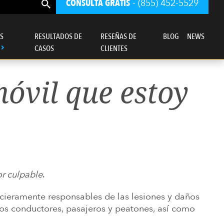
CONSULTA GRATIS
- (855) 452-5529
S
RESULTADOS DE
RESEÑAS DE
BLOG
NEWS
CASOS
CLIENTES
óvil que estoy
r culpable
.
ancieramente responsables de las lesiones y daños
ro bufete de abogados se rige ante todo
ros conductores, pasajeros y peatones, así como
por un sentido de justicia.