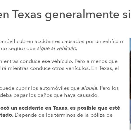
ON OTROS ABOGADOS
INQUILINOS Y LEY ESTATAL DE
O
Nuestro único objet
en Texas generalmente si
para
NES DE AUTISMO CAUSADO POR
ADOS EN LOS ALIMENTOS PARA
tomóvil cubren accidentes causados por un vehículo
DE LA GUERRA DEL GOLFO Y
como seguro que
sigue al vehículo
.
D DE LOS VETERANOS
 mientras conduce ese vehículo. Pero a menos que
irá mientras conduce otros vehículos. En Texas, el
 puede cubrir los automóviles que
alquila
. Pero los
e deba pagar los daños que haya causado.
vocó un accidente en Texas, es posible que esté
stado.
Depende de los términos de la póliza de