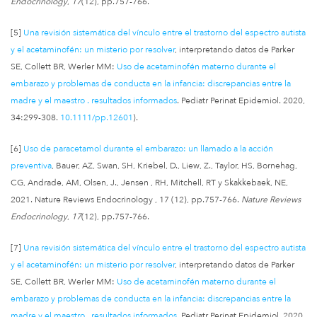
Endocrinology
,
17
(12), pp.757-766.
[5]
Una revisión sistemática del vínculo entre el trastorno del espectro autista
y el acetaminofén: un misterio por resolver
, interpretando datos de Parker
SE, Collett BR, Werler MM:
Uso de acetaminofén materno durante el
embarazo y problemas de conducta en la infancia: discrepancias entre la
madre y el maestro . resultados informados
. Pediatr Perinat Epidemiol. 2020,
34:299-308.
10.1111/pp.12601
).
[6]
Uso de paracetamol durante el embarazo: un llamado a la acción
preventiva
, Bauer, AZ, Swan, SH, Kriebel, D., Liew, Z., Taylor, HS, Bornehag,
CG, Andrade, AM, Olsen, J., Jensen , RH, Mitchell, RT y Skakkebaek, NE,
2021. Nature Reviews Endocrinology , 17 (12), pp.757-766.
Nature Reviews
Endocrinology
,
17
(12), pp.757-766.
[7]
Una revisión sistemática del vínculo entre el trastorno del espectro autista
y el acetaminofén: un misterio por resolver
, interpretando datos de Parker
SE, Collett BR, Werler MM:
Uso de acetaminofén materno durante el
embarazo y problemas de conducta en la infancia: discrepancias entre la
madre y el maestro . resultados informados
. Pediatr Perinat Epidemiol. 2020,