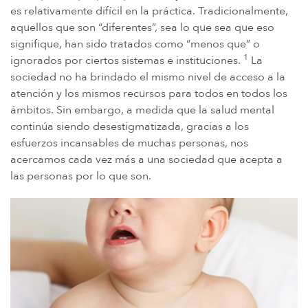
IMPLANTES DE CADERA DE METAL SOBRE METAL
es relativamente difícil en la práctica. Tradicionalmente,
aquellos que son “diferentes”, sea lo que sea que eso
DIU MIRENA
signifique, han sido tratados como “menos que” o
MORCELADORES DE ENERGÍA
1
ignorados por ciertos sistemas e instituciones.
La
sociedad no ha brindado el mismo nivel de acceso a la
PROTON PUMP INHIBITORS (PPI)
atención y los mismos recursos para todos en todos los
HERBICIDA ROUNDUP (GLIFOSATO)
ámbitos. Sin embargo, a medida que la salud mental
POLVO DE TALCO / TALCO
continúa siendo desestigmatizada, gracias a los
esfuerzos incansables de muchas personas, nos
TAXOTERE
acercamos cada vez más a una sociedad que acepta a
TYLENOL (PARACETAMOL) AUTISMO/TDAH
las personas por lo que son.
VIAGRA Y CIALIS (SILDENAFIL)
TEORÍAS DE RESPONSABILIDAD POR PRODUCTOS
PERSONAL INJURY LAW AND MASS TORT VIDEOS
CUÁNTO TIEMPO TIENES PARA TOMAR CIERTAS ACCIONES