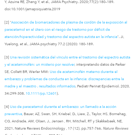
Y, Azuine RE, Zhang Y, et al., JAMA Psychiatry. 2020;77(2):180–189.
doi:10.1001/jamapsiquiatría.2019
[2] “
Asociación de biomarcadores de plasma de cordón de la exposición al
paracetamol en el útero con el riesgo de trastorno por déficit de
atención/hiperactividad y trastorno del espectro autista en la infancia
". Ji,
Yuelong, et al., JAMA psychiatry 77.2 (2020): 180-189.
[3]
Una revisión sistemática del vínculo entre el trastorno del espectro autista
y el acetaminofén: un misterio por resolver
, interpretando datos de Parker
SE, Collett BR, Werler MM:
Uso de acetaminofén materno durante el
embarazo y problemas de conducta en la infancia: discrepancias entre la
madre y el maestro . resultados informados
. Pediatr Perinat Epidemiol. 2020,
34:299-308.
10.1111/pp.12601
).
[4]
Uso de paracetamol durante el embarazo: un llamado a la acción
preventiva
, Bauer, AZ, Swan, SH, Kriebel, D., Liew, Z., Taylor, HS, Bornehag,
CG, Andrade, AM, Olsen, J., Jensen , RH, Mitchell, RT y Skakkebaek, NE,
2021. Nature Reviews Endocrinology , 17 (12), pp.757-766.
Nature Reviews