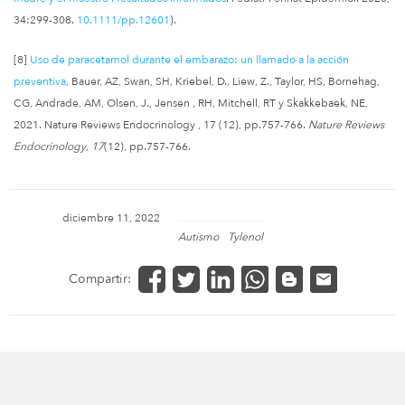
34:299-308.
10.1111/pp.12601
).
[8]
Uso de paracetamol durante el embarazo: un llamado a la acción
preventiva
, Bauer, AZ, Swan, SH, Kriebel, D., Liew, Z., Taylor, HS, Bornehag,
CG, Andrade, AM, Olsen, J., Jensen , RH, Mitchell, RT y Skakkebaek, NE,
2021. Nature Reviews Endocrinology , 17 (12), pp.757-766.
Nature Reviews
Endocrinology
,
17
(12), pp.757-766.
diciembre 11, 2022
Autismo
Tylenol
Compartir: