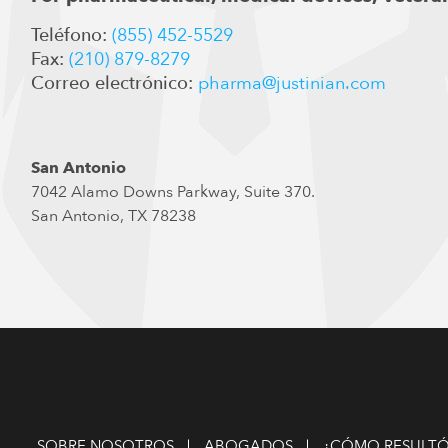
Teléfono:
(855) 452-5529
Fax:
(210) 879-8279
Correo electrónico:
pharma@justinian.com
San Antonio
7042 Alamo Downs Parkway, Suite 370.
San Antonio, TX 78238
SOBRE NOSOTROS
ABOGADOS
¿CÓMO RESULTÓ