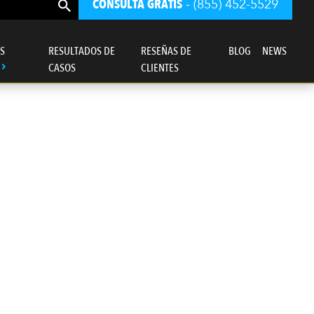
CONSULTA GRATIS
- (855) 452-5529
S
RESULTADOS DE
RESEÑAS DE
BLOG
NEWS
CASOS
CLIENTES
ro bufete de abogados se rige ante todo
por un sentido de justicia.