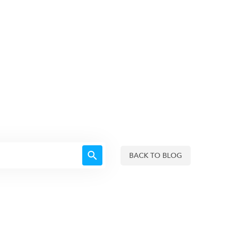
frecemos recursos legales y autoayuda
Una lesión cambia vidas...
ivo es la justicia para nuestros clientes
 aquellos que han resultado lesionados.
aveces para siempre.
...
lo que sea que eso signifique para ellos.
BACK TO BLOG