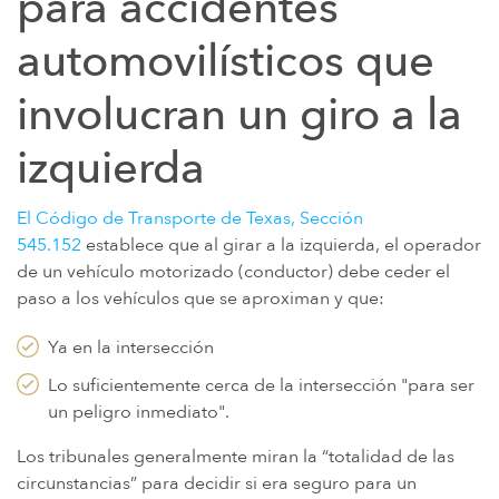
para accidentes
IMPLANTES DE CADERA DE METAL SOBRE METAL
automovilísticos que
DIU MIRENA
MORCELADORES DE ENERGÍA
involucran un giro a la
PROTON PUMP INHIBITORS (PPI)
izquierda
HERBICIDA ROUNDUP (GLIFOSATO)
POLVO DE TALCO / TALCO
El Código de Transporte de Texas, Sección
TAXOTERE
545.152
establece que al girar a la izquierda, el operador
de un vehículo motorizado (conductor) debe ceder el
TYLENOL (PARACETAMOL) AUTISMO/TDAH
paso a los vehículos que se aproximan y que:
VIAGRA Y CIALIS (SILDENAFIL)
Ya en la intersección
TEORÍAS DE RESPONSABILIDAD POR PRODUCTOS
Lo suficientemente cerca de la intersección "para ser
PERSONAL INJURY LAW AND MASS TORT VIDEOS
un peligro inmediato".
CUÁNTO TIEMPO TIENES PARA TOMAR CIERTAS ACCIONES
Los tribunales generalmente miran la “totalidad de las
circunstancias” para decidir si era seguro para un