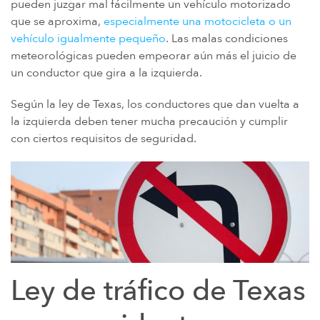
pueden juzgar mal fácilmente un vehículo motorizado
ENFERMEDAD DE LA GUERRA DEL GOLFO Y DISCAPACIDAD DE LOS
que se aproxima,
especialmente una motocicleta o un
VETERANOS
vehículo igualmente pequeño
. Las malas condiciones
meteorológicas pueden empeorar aún más el juicio de
PARAQUAT
un conductor que gira a la izquierda.
AGENTE NARANJA Y VETERANOS DE VIETNAM
Según la ley de Texas, los conductores que dan vuelta a
AMIANTO Y MESOTELIOMA
la izquierda deben tener mucha precaución y cumplir
MEDICAMENTOS RECETADOS PELIGROSOS
con ciertos requisitos de seguridad.
DISPOSITIVOS MÉDICOS DEFECTUOSOS
MIEMBROS DE LA FAMILIA
ABILIFY
BAIR HUGGER
ANTIBIÓTICOS DE FLUOROQUINOLONAS (FLQ)
Ley de tráfico de Texas
INVOKANA
FILTROS DE VENA CAVA INFERIOR (FILTROS IVC)