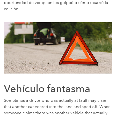
oportunidad de ver quién los golpeó o cómo ocurrió la
ENFERMEDAD DE LA GUERRA DEL GOLFO Y DISCAPACIDAD DE LOS
colisión.
VETERANOS
PARAQUAT
AGENTE NARANJA Y VETERANOS DE VIETNAM
AMIANTO Y MESOTELIOMA
MEDICAMENTOS RECETADOS PELIGROSOS
DISPOSITIVOS MÉDICOS DEFECTUOSOS
MIEMBROS DE LA FAMILIA
ABILIFY
BAIR HUGGER
Vehículo fantasma
ANTIBIÓTICOS DE FLUOROQUINOLONAS (FLQ)
Sometimes a driver who was actually at fault may claim
INVOKANA
that another car veered into the lane and sped off. When
FILTROS DE VENA CAVA INFERIOR (FILTROS IVC)
someone claims there was another vehicle that actually