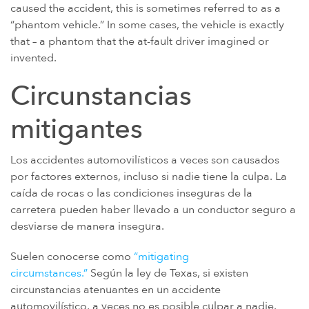
caused the accident, this is sometimes referred to as a
IMPLANTES DE CADERA DE METAL SOBRE METAL
“phantom vehicle.” In some cases, the vehicle is exactly
DIU MIRENA
that – a phantom that the at-fault driver imagined or
MORCELADORES DE ENERGÍA
invented.
PROTON PUMP INHIBITORS (PPI)
Circunstancias
HERBICIDA ROUNDUP (GLIFOSATO)
mitigantes
POLVO DE TALCO / TALCO
TAXOTERE
Los accidentes automovilísticos a veces son causados ​​
TYLENOL (PARACETAMOL) AUTISMO/TDAH
por factores externos, incluso si nadie tiene la culpa. La
caída de rocas o las condiciones inseguras de la
VIAGRA Y CIALIS (SILDENAFIL)
carretera pueden haber llevado a un conductor seguro a
TEORÍAS DE RESPONSABILIDAD POR PRODUCTOS
desviarse de manera insegura.
PERSONAL INJURY LAW AND MASS TORT VIDEOS
Suelen conocerse como
“mitigating
CUÁNTO TIEMPO TIENES PARA TOMAR CIERTAS ACCIONES
circumstances.”
Según la ley de Texas, si existen
circunstancias atenuantes en un accidente
automovilístico, a veces no es posible culpar a nadie.