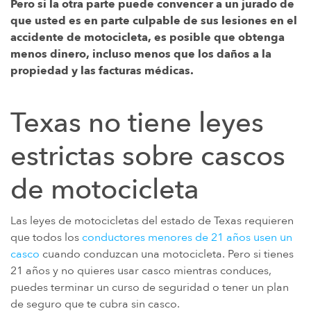
Pero si la otra parte puede convencer a un jurado de
ENFERMEDAD DE LA GUERRA DEL GOLFO Y DISCAPACIDAD DE LOS
que usted es en parte culpable de sus lesiones en el
VETERANOS
accidente de motocicleta, es posible que obtenga
menos dinero, incluso menos que los daños a la
PARAQUAT
propiedad y las facturas médicas.
AGENTE NARANJA Y VETERANOS DE VIETNAM
AMIANTO Y MESOTELIOMA
Texas no tiene leyes
MEDICAMENTOS RECETADOS PELIGROSOS
estrictas sobre cascos
DISPOSITIVOS MÉDICOS DEFECTUOSOS
MIEMBROS DE LA FAMILIA
de motocicleta
ABILIFY
Las leyes de motocicletas del estado de Texas requieren
BAIR HUGGER
que todos los
conductores menores de 21 años usen un
ANTIBIÓTICOS DE FLUOROQUINOLONAS (FLQ)
casco
cuando conduzcan una motocicleta. Pero si tienes
21 años y no quieres usar casco mientras conduces,
INVOKANA
puedes terminar un curso de seguridad o tener un plan
FILTROS DE VENA CAVA INFERIOR (FILTROS IVC)
de seguro que te cubra sin casco.