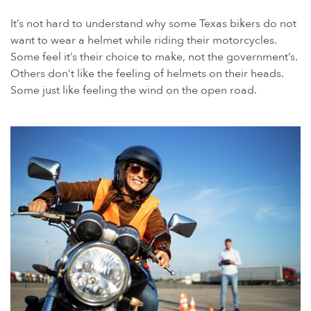
IMPLANTES DE CADERA DE METAL SOBRE METAL
It’s not hard to understand why some Texas bikers do not
DIU MIRENA
want to wear a helmet while riding their motorcycles.
MORCELADORES DE ENERGÍA
Some feel it’s their choice to make, not the government’s.
Others don’t like the feeling of helmets on their heads.
PROTON PUMP INHIBITORS (PPI)
Some just like feeling the wind on the open road.
HERBICIDA ROUNDUP (GLIFOSATO)
POLVO DE TALCO / TALCO
TAXOTERE
TYLENOL (PARACETAMOL) AUTISMO/TDAH
VIAGRA Y CIALIS (SILDENAFIL)
TEORÍAS DE RESPONSABILIDAD POR PRODUCTOS
PERSONAL INJURY LAW AND MASS TORT VIDEOS
CUÁNTO TIEMPO TIENES PARA TOMAR CIERTAS ACCIONES