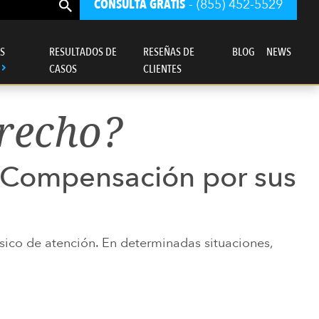
CONSULTA GRATIS
- (855) 452-5529
S
RESULTADOS DE
RESEÑAS DE
BLOG
NEWS
CASOS
CLIENTES
erecho?
e Compensación por sus
sico de atención. En determinadas situaciones,
ro bufete de abogados se rige ante todo
por un sentido de justicia.