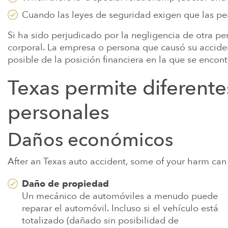
TRABAJAR C
SEGURO PARA 
Cuando las leyes de seguridad exigen que las pe
TEXAS
RECLAMACIO
Si ha sido perjudicado por la negligencia de otra p
METALES PES
corporal. La empresa o persona que causó su accid
BEBÉS
posible de la posición financiera en la que se encon
ENFERMEDAD 
Texas permite diferent
DISCAPACIDA
personales
PARAQUAT
VER MÁS
Daños económicos
After an Texas auto accident, some of your harm can
Daño de propiedad
Un mecánico de automóviles a menudo puede
reparar el automóvil. Incluso si el vehículo está
totalizado (dañado sin posibilidad de