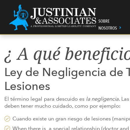
Salir del contenido
Main Navigation
SOBRE
NOSOTROS
¿ A qué benefici
SOBRE NOSOTROS
ABOGADOS
¿CÓMO ESTABAS
RECURSOS LEGALES
CONTRATAR A
JUSTINIAN C.
DISCAPACIDA
HAIR STRAIG
PERSONALES
ESTADOUNID
HERIDO?
AMBER M. PA
EXACTECH
Ley de Negligencia de 
CÓMO PAGAR
AGRAVIOS M
XELJANZ
SI UN ABOGA
LESIONES P
Lesiones
RETIRADA DE
EN AUSTIN P
ESTUCHES PA
PHILIPS CPAP
SI PUEDE PE
El término legal para descuido es
la negligencia
. La
RESPONSABIL
PROTECTOR 
deben tener mucho cuidado, como por ejemplo:
NUESTRAS OF
PRODUCTOS 
DEMANDAS DE
Cuando existe un gran riesgo de lesiones (manip
COMUNIDAD
VER MÁS
PRUEBA DE F
When there is a special relationship (doctor and 