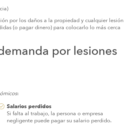
frecemos recursos legales y autoayuda
Una lesión cambia vidas...
ivo es la justicia para nuestros clientes
cia)
 aquellos que han resultado lesionados.
aveces para siempre.
...
ión por los daños a la propiedad y cualquier lesión
lo que sea que eso signifique para ellos.
das (o pagar dinero) para colocarlo lo más cerca
 demanda por lesiones
nómicos
:
Salarios perdidos
Si falta al trabajo, la persona o empresa
negligente puede pagar su salario perdido.