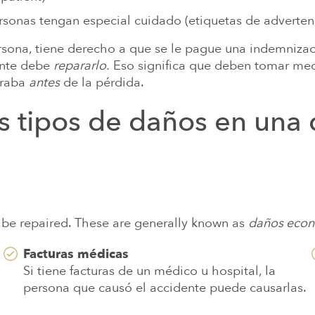
ON OTROS ABOGADOS
INQUILINOS Y LEY ESTATAL DE
O
Nuestro único objet
rsonas tengan especial cuidado (etiquetas de adverten
para
NES DE AUTISMO CAUSADO POR
ersona, tiene derecho a que se le pague una indemnizac
ADOS EN LOS ALIMENTOS PARA
ente debe
repararlo.
Eso significa que deben tomar medi
traba
antes
de la pérdida.
DE LA GUERRA DEL GOLFO Y
es tipos de daños en una
D DE LOS VETERANOS
 be repaired. These are generally known as
daños eco
Facturas médicas
Si tiene facturas de un médico u hospital, la
persona que causó el accidente puede causarlas.