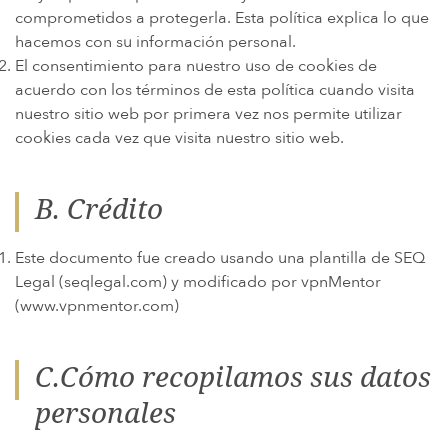
comprometidos a protegerla. Esta política explica lo que
ENFERMEDAD DE LA GUERRA DEL GOLFO Y DISCAPACIDAD DE LOS
hacemos con su información personal.
VETERANOS
El consentimiento para nuestro uso de cookies de
PARAQUAT
acuerdo con los términos de esta política cuando visita
nuestro sitio web por primera vez nos permite utilizar
AGENTE NARANJA Y VETERANOS DE VIETNAM
cookies cada vez que visita nuestro sitio web.
AMIANTO Y MESOTELIOMA
MEDICAMENTOS RECETADOS PELIGROSOS
B. Crédito
DISPOSITIVOS MÉDICOS DEFECTUOSOS
MIEMBROS DE LA FAMILIA
Este documento fue creado usando una plantilla de SEQ
Legal (seqlegal.com) y modificado por vpnMentor
ABILIFY
(www.vpnmentor.com)
BAIR HUGGER
ANTIBIÓTICOS DE FLUOROQUINOLONAS (FLQ)
C.Cómo recopilamos sus datos
INVOKANA
personales
FILTROS DE VENA CAVA INFERIOR (FILTROS IVC)