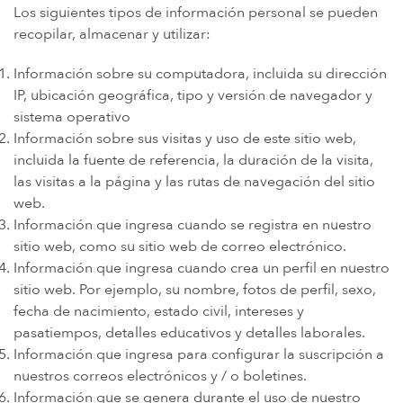
IMPLANTES DE CADERA DE METAL SOBRE METAL
Los siguientes tipos de información personal se pueden
recopilar, almacenar y utilizar:
DIU MIRENA
MORCELADORES DE ENERGÍA
Información sobre su computadora, incluida su dirección
IP, ubicación geográfica, tipo y versión de navegador y
PROTON PUMP INHIBITORS (PPI)
sistema operativo
HERBICIDA ROUNDUP (GLIFOSATO)
Información sobre sus visitas y uso de este sitio web,
incluida la fuente de referencia, la duración de la visita,
POLVO DE TALCO / TALCO
las visitas a la página y las rutas de navegación del sitio
TAXOTERE
web.
Información que ingresa cuando se registra en nuestro
TYLENOL (PARACETAMOL) AUTISMO/TDAH
sitio web, como su sitio web de correo electrónico.
VIAGRA Y CIALIS (SILDENAFIL)
Información que ingresa cuando crea un perfil en nuestro
TEORÍAS DE RESPONSABILIDAD POR PRODUCTOS
sitio web. Por ejemplo, su nombre, fotos de perfil, sexo,
fecha de nacimiento, estado civil, intereses y
PERSONAL INJURY LAW AND MASS TORT VIDEOS
pasatiempos, detalles educativos y detalles laborales.
CUÁNTO TIEMPO TIENES PARA TOMAR CIERTAS ACCIONES
Información que ingresa para configurar la suscripción a
nuestros correos electrónicos y / o boletines.
Información que se genera durante el uso de nuestro