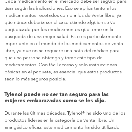
Cada medicamento en el mercado debe ser seguro para
IMPLANTES DE CADERA DE METAL SOBRE METAL
usar según las indicaciones. Eso se aplica tanto a los
DIU MIRENA
medicamentos recetados como a los de venta libre, ya
que nunca debería ser el caso cuando alguien se ve
MORCELADORES DE ENERGÍA
perjudicado por los medicamentos que tomó en la
PROTON PUMP INHIBITORS (PPI)
búsqueda de una mejor salud. Esto es particularmente
HERBICIDA ROUNDUP (GLIFOSATO)
importante en el mundo de los medicamentos de venta
libre, ya que no se requiere una nota del médico para
POLVO DE TALCO / TALCO
que una persona obtenga y tome este tipo de
TAXOTERE
medicamentos. Con fácil acceso y solo instrucciones
básicas en el paquete, es esencial que estos productos
TYLENOL (PARACETAMOL) AUTISMO/TDAH
sean lo más seguros posible.
VIAGRA Y CIALIS (SILDENAFIL)
TEORÍAS DE RESPONSABILIDAD POR PRODUCTOS
Tylenol puede no ser tan seguro para las
mujeres embarazadas como se les dijo.
PERSONAL INJURY LAW AND MASS TORT VIDEOS
Durante las últimas décadas, Tylenol® ha sido uno de los
CUÁNTO TIEMPO TIENES PARA TOMAR CIERTAS ACCIONES
productos líderes en la categoría de venta libre. Un
analgésico eficaz, este medicamento ha sido utilizado