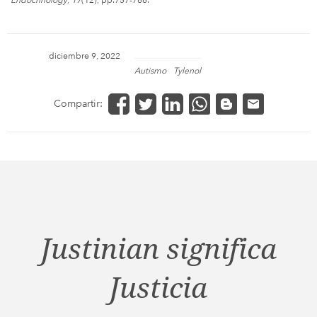
Endocrinology
,
17
(12), pp.757-766.
diciembre 9, 2022
Autismo
Tylenol
Compartir:
Justinian significa
Justicia