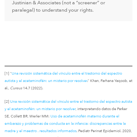
Justinian & Associates (not a “screener” or
paralegal) to understand your rights.
[1] “
Una revisión sistemática del vínculo entre el trastorno del espectro
autista y el acetaminofén: un misterio por resolver
.” Khan, Farhana Yaqoob, et
al.,
Cureus
14.7 (2022).
[2]
Una revisión sistemática del vínculo entre el trastorno del espectro autista
y el acetaminofén: un misterio por resolver
, interpretando datos de Parker
SE, Collett BR, Werler MM:
Uso de acetaminofén materno durante el
embarazo y problemas de conducta en la infancia: discrepancias entre la
madre y el maestro . resultados informados
. Pediatr Perinat Epidemiol. 2020,