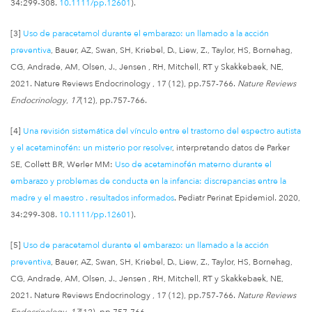
34:299-308.
10.1111/pp.12601
).
[3]
Uso de paracetamol durante el embarazo: un llamado a la acción
preventiva
, Bauer, AZ, Swan, SH, Kriebel, D., Liew, Z., Taylor, HS, Bornehag,
CG, Andrade, AM, Olsen, J., Jensen , RH, Mitchell, RT y Skakkebaek, NE,
2021. Nature Reviews Endocrinology , 17 (12), pp.757-766.
Nature Reviews
Endocrinology
,
17
(12), pp.757-766.
[4]
Una revisión sistemática del vínculo entre el trastorno del espectro autista
y el acetaminofén: un misterio por resolver
, interpretando datos de Parker
SE, Collett BR, Werler MM:
Uso de acetaminofén materno durante el
embarazo y problemas de conducta en la infancia: discrepancias entre la
madre y el maestro . resultados informados
. Pediatr Perinat Epidemiol. 2020,
34:299-308.
10.1111/pp.12601
).
[5]
Uso de paracetamol durante el embarazo: un llamado a la acción
preventiva
, Bauer, AZ, Swan, SH, Kriebel, D., Liew, Z., Taylor, HS, Bornehag,
CG, Andrade, AM, Olsen, J., Jensen , RH, Mitchell, RT y Skakkebaek, NE,
2021. Nature Reviews Endocrinology , 17 (12), pp.757-766.
Nature Reviews