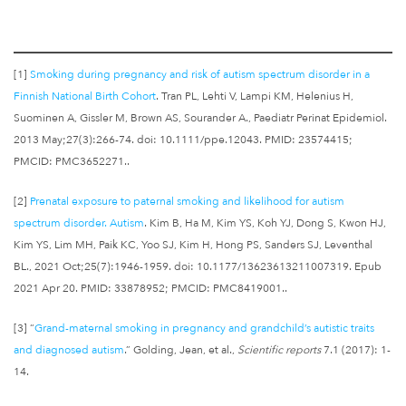
[1]
Smoking during pregnancy and risk of autism spectrum disorder in a
Finnish National Birth Cohort
. Tran PL, Lehti V, Lampi KM, Helenius H,
Suominen A, Gissler M, Brown AS, Sourander A., Paediatr Perinat Epidemiol.
2013 May;27(3):266-74. doi: 10.1111/ppe.12043. PMID: 23574415;
PMCID: PMC3652271..
[2]
Prenatal exposure to paternal smoking and likelihood for autism
spectrum disorder. Autism
. Kim B, Ha M, Kim YS, Koh YJ, Dong S, Kwon HJ,
Kim YS, Lim MH, Paik KC, Yoo SJ, Kim H, Hong PS, Sanders SJ, Leventhal
BL., 2021 Oct;25(7):1946-1959. doi: 10.1177/13623613211007319. Epub
2021 Apr 20. PMID: 33878952; PMCID: PMC8419001..
[3] “
Grand-maternal smoking in pregnancy and grandchild’s autistic traits
and diagnosed autism
.” Golding, Jean, et al.,
Scientific reports
7.1 (2017): 1-
14.