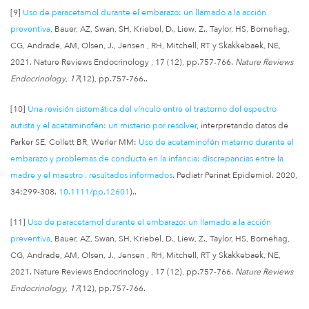
[9]
Uso de paracetamol durante el embarazo: un llamado a la acción
preventiva
, Bauer, AZ, Swan, SH, Kriebel, D., Liew, Z., Taylor, HS, Bornehag,
CG, Andrade, AM, Olsen, J., Jensen , RH, Mitchell, RT y Skakkebaek, NE,
2021. Nature Reviews Endocrinology , 17 (12), pp.757-766.
Nature Reviews
Endocrinology
,
17
(12), pp.757-766..
[10]
Una revisión sistemática del vínculo entre el trastorno del espectro
autista y el acetaminofén: un misterio por resolver
, interpretando datos de
Parker SE, Collett BR, Werler MM:
Uso de acetaminofén materno durante el
embarazo y problemas de conducta en la infancia: discrepancias entre la
madre y el maestro . resultados informados
. Pediatr Perinat Epidemiol. 2020,
34:299-308.
10.1111/pp.12601
)..
[11]
Uso de paracetamol durante el embarazo: un llamado a la acción
preventiva
, Bauer, AZ, Swan, SH, Kriebel, D., Liew, Z., Taylor, HS, Bornehag,
CG, Andrade, AM, Olsen, J., Jensen , RH, Mitchell, RT y Skakkebaek, NE,
2021. Nature Reviews Endocrinology , 17 (12), pp.757-766.
Nature Reviews
Endocrinology
,
17
(12), pp.757-766.