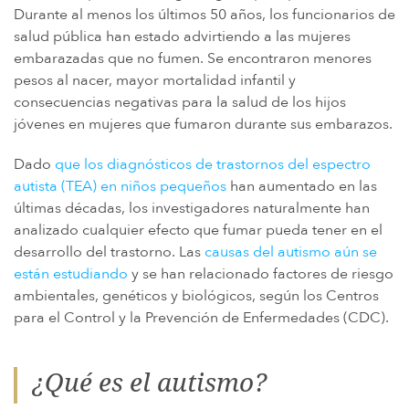
IMPLANTES DE CADERA DE METAL SOBRE METAL
Durante al menos los últimos 50 años, los funcionarios de
salud pública han estado advirtiendo a las mujeres
DIU MIRENA
embarazadas que no fumen. Se encontraron menores
MORCELADORES DE ENERGÍA
pesos al nacer, mayor mortalidad infantil y
consecuencias negativas para la salud de los hijos
PROTON PUMP INHIBITORS (PPI)
jóvenes en mujeres que fumaron durante sus embarazos.
HERBICIDA ROUNDUP (GLIFOSATO)
Dado
que los diagnósticos de trastornos del espectro
POLVO DE TALCO / TALCO
autista (TEA) en niños pequeños
han aumentado en las
TAXOTERE
últimas décadas, los investigadores naturalmente han
TYLENOL (PARACETAMOL) AUTISMO/TDAH
analizado cualquier efecto que fumar pueda tener en el
desarrollo del trastorno. Las
causas del autismo aún se
VIAGRA Y CIALIS (SILDENAFIL)
están estudiando
y se han relacionado factores de riesgo
TEORÍAS DE RESPONSABILIDAD POR PRODUCTOS
ambientales, genéticos y biológicos, según los Centros
para el Control y la Prevención de Enfermedades (CDC).
PERSONAL INJURY LAW AND MASS TORT VIDEOS
CUÁNTO TIEMPO TIENES PARA TOMAR CIERTAS ACCIONES
¿Qué es el autismo?