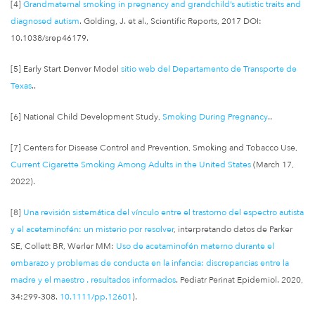
[4]
Grandmaternal smoking in pregnancy and grandchild’s autistic traits and
diagnosed autism
. Golding, J. et al., Scientific Reports, 2017 DOI:
10.1038/srep46179.
[5] Early Start Denver Model
sitio web del Departamento de Transporte de
Texas
..
[6] National Child Development Study,
Smoking During Pregnancy
..
[7] Centers for Disease Control and Prevention, Smoking and Tobacco Use,
Current Cigarette Smoking Among Adults in the United States
(March 17,
2022).
[8]
Una revisión sistemática del vínculo entre el trastorno del espectro autista
y el acetaminofén: un misterio por resolver
, interpretando datos de Parker
SE, Collett BR, Werler MM:
Uso de acetaminofén materno durante el
embarazo y problemas de conducta en la infancia: discrepancias entre la
madre y el maestro . resultados informados
. Pediatr Perinat Epidemiol. 2020,
34:299-308.
10.1111/pp.12601
).