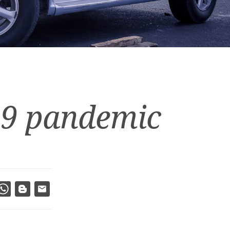
frecemos recursos legales y autoayuda
Una lesión cambia vidas...
ivo es la justicia para nuestros clientes
 aquellos que han resultado lesionados.
aveces para siempre.
...
lo que sea que eso signifique para ellos.
-19 pandemic