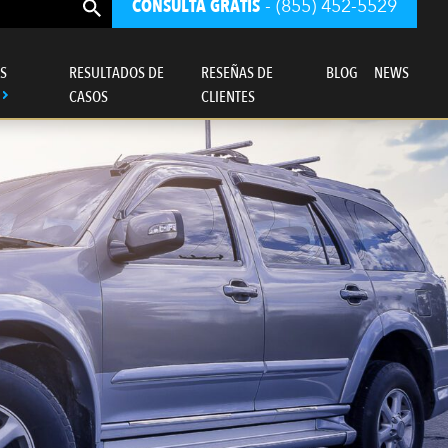
CONSULTA GRATIS
- (855) 452-5529
S
RESULTADOS DE
RESEÑAS DE
BLOG
NEWS
CASOS
CLIENTES
ro bufete de abogados se rige ante todo
por un sentido de justicia.