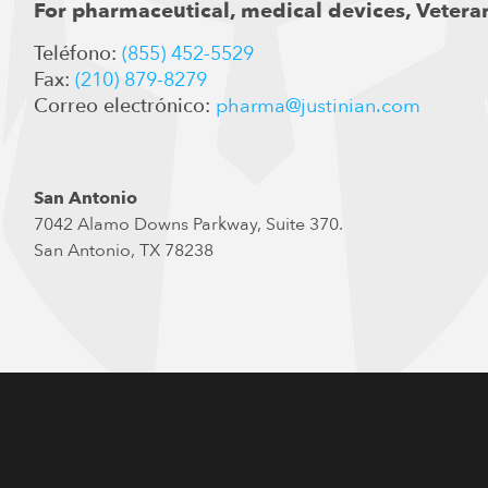
For pharmaceutical, medical devices, Veteran
Teléfono:
(855) 452-5529
Fax:
(210) 879-8279
Correo electrónico:
pharma@justinian.com
San Antonio
7042 Alamo Downs Parkway, Suite 370.
San Antonio, TX 78238