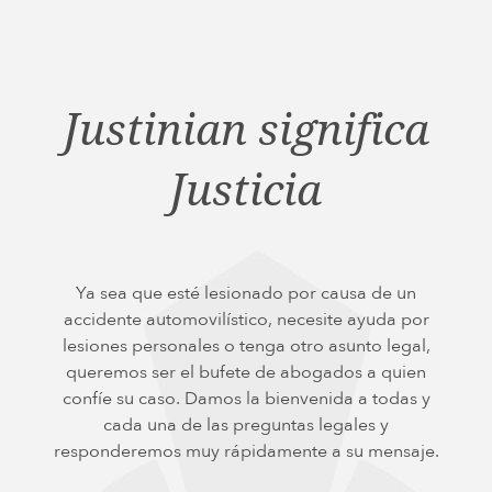
IMPLANTES DE CADERA DE METAL SOBRE METAL
DIU MIRENA
MORCELADORES DE ENERGÍA
Justinian significa
PROTON PUMP INHIBITORS (PPI)
HERBICIDA ROUNDUP (GLIFOSATO)
Justicia
POLVO DE TALCO / TALCO
TAXOTERE
TYLENOL (PARACETAMOL) AUTISMO/TDAH
Ya sea que esté lesionado por causa de un
VIAGRA Y CIALIS (SILDENAFIL)
accidente automovilístico, necesite ayuda por
lesiones personales o tenga otro asunto legal,
TEORÍAS DE RESPONSABILIDAD POR PRODUCTOS
queremos ser el bufete de abogados a quien
PERSONAL INJURY LAW AND MASS TORT VIDEOS
confíe su caso. Damos la bienvenida a todas y
CUÁNTO TIEMPO TIENES PARA TOMAR CIERTAS ACCIONES
cada una de las preguntas legales y
responderemos muy rápidamente a su mensaje.